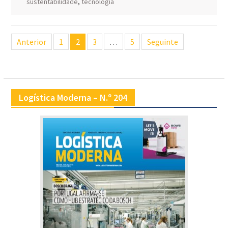
sustentabilidade
,
tecnologia
Navegação
Anterior
1
2
3
…
5
Seguinte
de
artigos
Logística Moderna – N.º 204