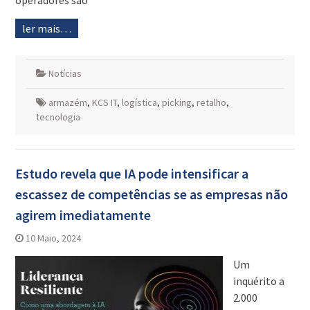
operadores são
ler mais…
Notícias
armazém
,
KCS IT
,
logística
,
picking
,
retalho
,
tecnologia
Estudo revela que IA pode intensificar a
escassez de competências se as empresas não
agirem imediatamente
10 Maio, 2024
Um
inquérito a
2.000