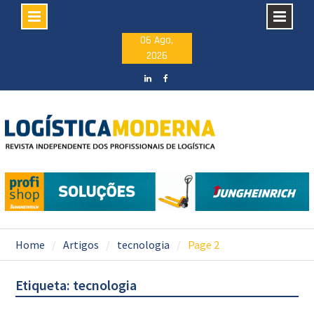
Skip
06 Ago,
2026
to
content
LinkedIN
facebook
Home
Artigos
tecnologia
Page 2
Etiqueta: tecnologia