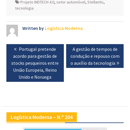
Projeto INDTECH 4.0
,
setor automóvel
,
Stellantis
,
tecnologia
Written by
Logística Moderna
Navegação
Previous
Portugal pretende
Next
A gestão de tempos de
de
acordo para gestão de
post:
condução e repouso com
post:
artigos
stocks pesqueiros entre
o auxílio da tecnologia
União Europeia, Reino
Unido e Noruega
Logística Moderna – N.º 204