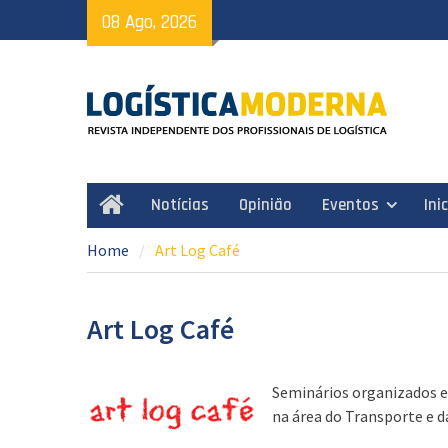
Skip
08 Ago, 2026
to
content
Notícias
Opinião
Eventos
Ini
Home
Home
Art Log Café
Art Log Café
Seminários organizados em
na área do Transporte e d