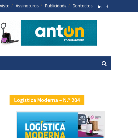
vista
Assinaturas
Publicidade
Contactos
LinkedIN
facebook
Logística Moderna – N.º 204