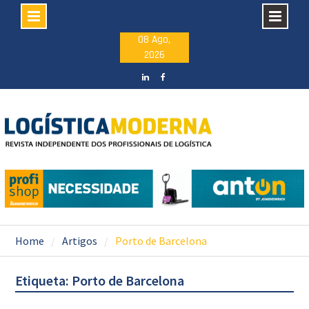
Skip
08 Ago,
2026
to
content
LinkedIN
facebook
Home
Artigos
Porto de Barcelona
Etiqueta: Porto de Barcelona