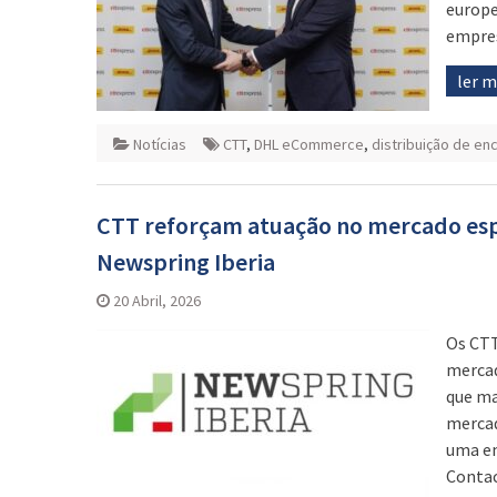
europe
empre
ler 
Notícias
CTT
,
DHL eCommerce
,
distribuição de e
CTT reforçam atuação no mercado esp
Newspring Iberia
20 Abril, 2026
Os CTT
mercad
que ma
mercad
uma em
Contac