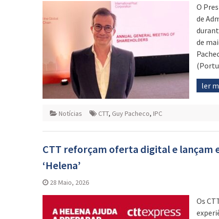
O Pres
de Adm
durant
de mai
Pachec
(Portu
ler 
Notícias
CTT
,
Guy Pacheco
,
IPC
CTT reforçam oferta digital e lançam e
‘Helena’
28 Maio, 2026
Os CTT
experi