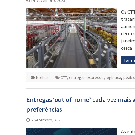
14 Novembro, 2025
Os CTT
tratam
aument
decorr
janeir
cerca
ler 
Notícias
CTT
,
entregas expresso
,
logística
,
peak 
Entregas ‘out of home’ cada vez mais 
preferências
5 Setembro, 2025
As ent