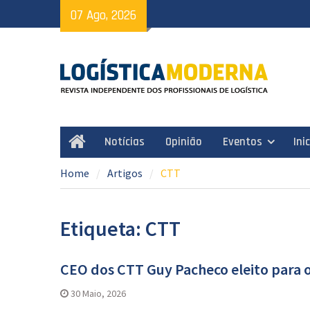
Skip
07 Ago, 2026
to
content
Notícias
Opinião
Eventos
Ini
Home
Home
Artigos
CTT
Etiqueta: CTT
CEO dos CTT Guy Pacheco eleito para o
30 Maio, 2026