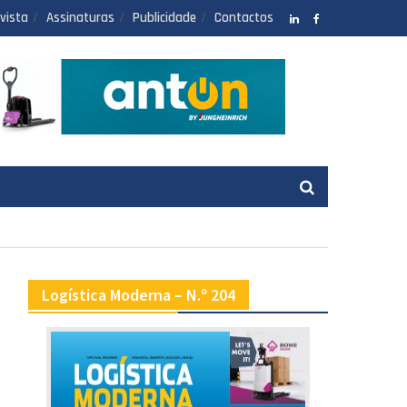
vista
Assinaturas
Publicidade
Contactos
LinkedIN
facebook
Logística Moderna – N.º 204