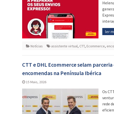
Helena
genera
Expres
intera
ler 
Notícias
assistente virtual
,
CTT
,
Ecommerce
,
enc
CTT e DHL Ecommerce selam parceria e 
encomendas na Península Ibérica
15 Maio, 2026
Os CTT
ventur
rede d
eficie