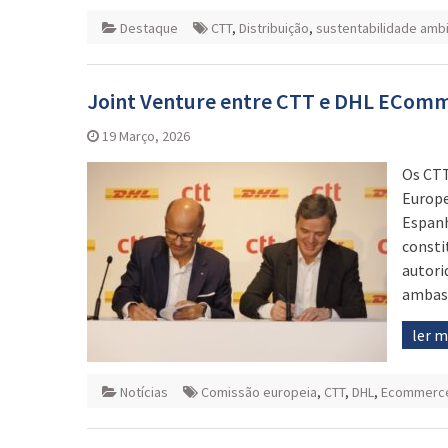
Destaque
CTT
,
Distribuição
,
sustentabilidade ambi
Joint Venture entre CTT e DHL EComm
19 Março, 2026
Os CTT
Europe
Espanh
consti
autori
ambas 
ler 
Notícias
Comissão europeia
,
CTT
,
DHL
,
Ecommerc