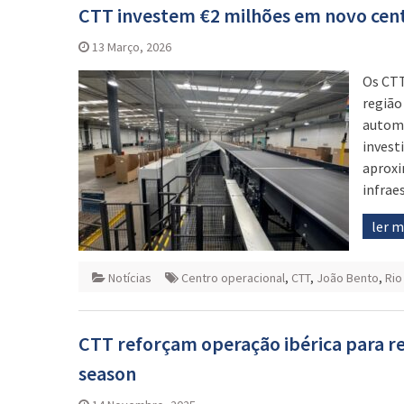
CTT investem €2 milhões em novo cen
13 Março, 2026
Os CTT
região
automa
invest
aproxi
infrae
ler 
Notícias
Centro operacional
,
CTT
,
João Bento
,
Rio
CTT reforçam operação ibérica para 
season