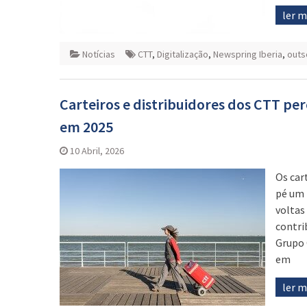
ler 
Notícias
CTT
,
Digitalização
,
Newspring Iberia
,
outs
Carteiros e distribuidores dos CTT per
em 2025
10 Abril, 2026
Os car
pé um 
voltas
contri
Grupo 
em
ler 