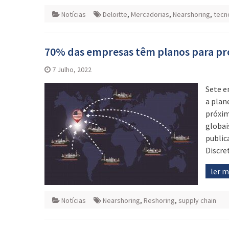
Notícias
Deloitte
,
Mercadorias
,
Nearshoring
,
tecn
70% das empresas têm planos para pro
7 Julho, 2022
Sete e
a plan
próxim
globai
public
Discre
ler 
Notícias
Nearshoring
,
Reshoring
,
supply chain