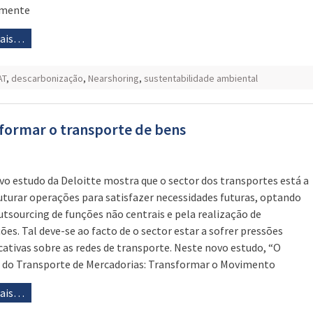
amente
mais…
AT
,
descarbonização
,
Nearshoring
,
sustentabilidade ambiental
sformar o transporte de bens
o estudo da Deloitte mostra que o sector dos transportes está a
uturar operações para satisfazer necessidades futuras, optando
utsourcing de funções não centrais e pela realização de
ções. Tal deve-se ao facto de o sector estar a sofrer pressões
icativas sobre as redes de transporte. Neste novo estudo, “O
 do Transporte de Mercadorias: Transformar o Movimento
mais…