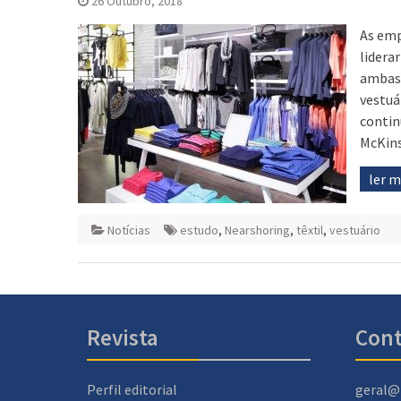
26 Outubro, 2018
As emp
lidera
ambas 
vestuá
contin
McKins
ler 
Notícias
estudo
,
Nearshoring
,
têxtil
,
vestuário
Revista
Cont
Perfil editorial
geral@