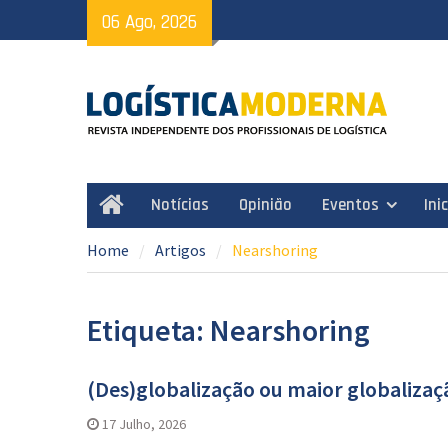
Skip
06 Ago, 2026
to
content
Notícias
Opinião
Eventos
Ini
Home
Home
Artigos
Nearshoring
Etiqueta: Nearshoring
(Des)globalização ou maior globalizaçã
17 Julho, 2026