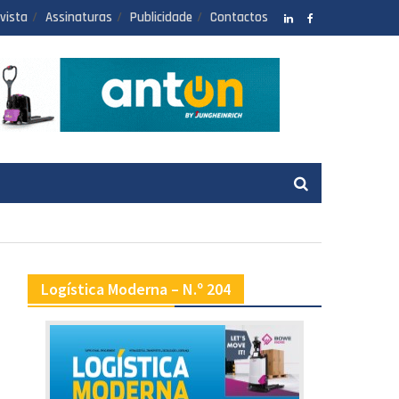
vista
Assinaturas
Publicidade
Contactos
LinkedIN
facebook
Logística Moderna – N.º 204