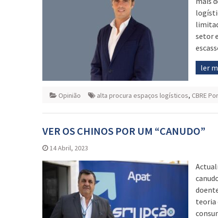
mais d
logíst
limita
setor 
escass
ler 
Opinião
alta procura espaços logísticos
,
CBRE Por
VER OS CHINOS POR UM “CANUDO”
14 Abril, 2023
Actual
canudo
doente
teoria
consum