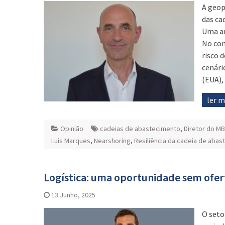
A geop
das ca
Uma an
No con
risco 
cenári
(EUA),
ler 
Opinião
cadeias de abastecimento
,
Diretor do MB
Luís Marques
,
Nearshoring
,
Resiliência da cadeia de aba
Logística: uma oportunidade sem ofer
13 Junho, 2025
O seto