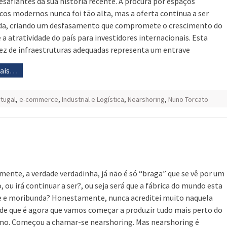
esafiantes da sua história recente. A procura por espaços
icos modernos nunca foi tão alta, mas a oferta continua a ser
da, criando um desfasamento que compromete o crescimento do
e a atratividade do país para investidores internacionais. Esta
ez de infraestruturas adequadas representa um entrave
mais…
tugal
,
e-commerce
,
Industrial e Logística
,
Nearshoring
,
Nuno Torcato
mente, a verdade verdadinha, já não é só “braga” que se vê por um
, ou irá continuar a ser?, ou seja será que a fábrica do mundo esta
 e moribunda? Honestamente, nunca acreditei muito naquela
 de que é agora que vamos começar a produzir tudo mais perto do
o. Começou a chamar-se nearshoring. Mas nearshoring é