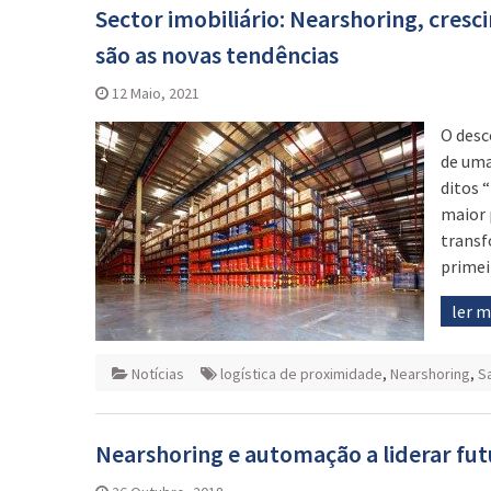
Sector imobiliário: Nearshoring, cresc
são as novas tendências
12 Maio, 2021
O desc
de uma
ditos 
maior 
transf
primei
ler 
Notícias
logística de proximidade
,
Nearshoring
,
Sa
Nearshoring e automação a liderar futu