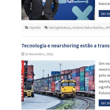
basic
ler 
Opinião
(des)globalizar
,
António Nabo Martins
,
AP
Tecnologia e nearshoring estão a tran
23 Novembro, 2022
Um nov
reestr
pelo o
aquisi
signif
Futuro
ler 