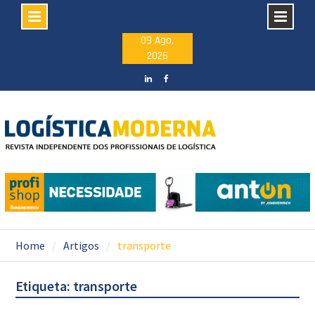
Skip
09 Ago,
2026
to
content
LinkedIN
facebook
Home
Artigos
transporte
Etiqueta: transporte