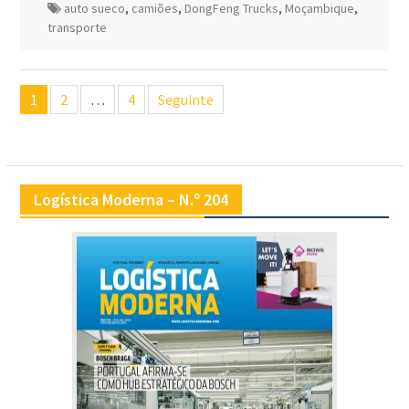
auto sueco
,
camiões
,
DongFeng Trucks
,
Moçambique
,
transporte
Navegação
1
2
…
4
Seguinte
de
artigos
Logística Moderna – N.º 204