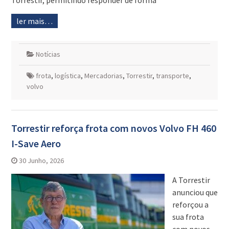
Torrestir, permitindo responder de forma
ler mais…
Notícias
frota
,
logística
,
Mercadorias
,
Torrestir
,
transporte
,
volvo
Torrestir reforça frota com novos Volvo FH 460
I-Save Aero
30 Junho, 2026
A Torrestir
anunciou que
reforçou a
sua frota