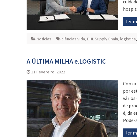
cuidad
hospit
ler 
Notícias
ciências vida
,
DHL Supply Chain
,
logística
A ÚLTIMA MILHA e.LOGISTIC
11 Fevereiro, 2022
Com a 
por es
vários
de pro
é, da 
Pode-
ler 