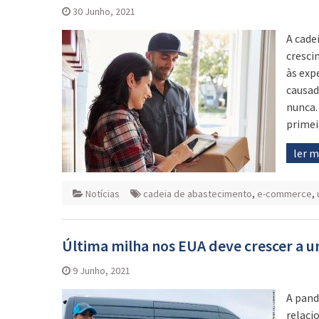
30 Junho, 2021
A cade
cresci
às exp
causad
nunca.
primei
ler 
Notícias
cadeia de abastecimento
,
e-commerce
,
Última milha nos EUA deve crescer a 
9 Junho, 2021
A pand
relaci