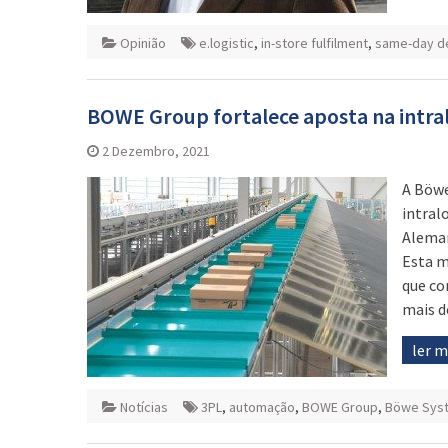
Opinião
e.logistic
,
in-store fulfilment
,
same-day de
BOWE Group fortalece aposta na intra
2 Dezembro, 2021
A Böwe
intral
Aleman
Esta m
que co
mais d
ler 
Notícias
3PL
,
automação
,
BOWE Group
,
Böwe Sys