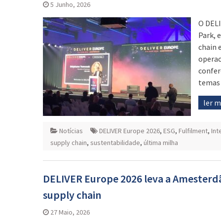
5 Junho, 2026
O DELI
Park, 
chain 
operac
confer
temas 
ler 
Notícias
DELIVER Europe 2026
,
ESG
,
Fulfilment
,
Int
supply chain
,
sustentabilidade
,
última milha
DELIVER Europe 2026 leva a Amesterdã
supply chain
27 Maio, 2026