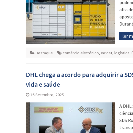
podend
alta d
aposta
Durant
ler 
Destaque
comércio eletrónico
,
InPost
,
logística
,
DHL chega a acordo para adquirir a SDS
vida e saúde
16 Setembro, 2025
A DHL 
ciênci
SDS Rx
transp