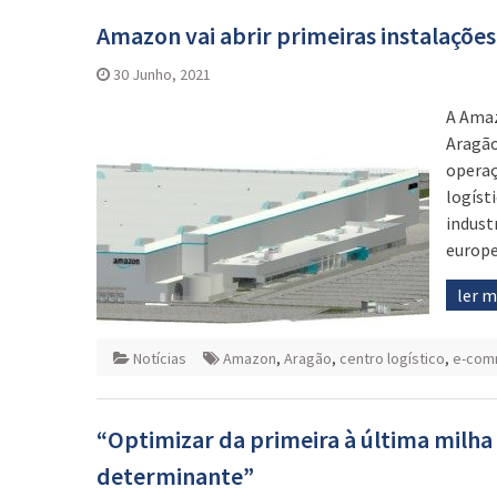
Amazon vai abrir primeiras instalações
30 Junho, 2021
A Amaz
Aragão
operaç
logíst
indust
europe
ler 
Notícias
Amazon
,
Aragão
,
centro logístico
,
e-com
“Optimizar da primeira à última milha
determinante”