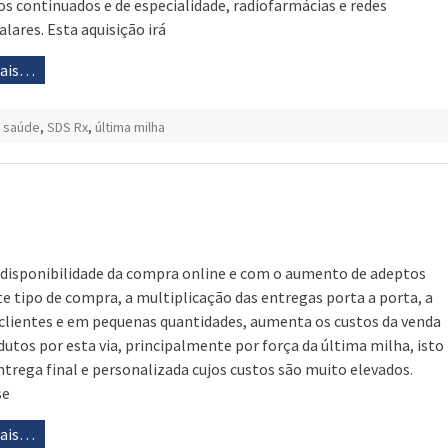
os continuados e de especialidade, radiofarmácias e redes
alares. Esta aquisição irá
mais…
,
saúde
,
SDS Rx
,
última milha
disponibilidade da compra online e com o aumento de adeptos
te tipo de compra, a multiplicação das entregas porta a porta, a
 clientes e em pequenas quantidades, aumenta os custos da venda
dutos por esta via, principalmente por força da última milha, isto
entrega final e personalizada cujos custos são muito elevados.
se
mais…