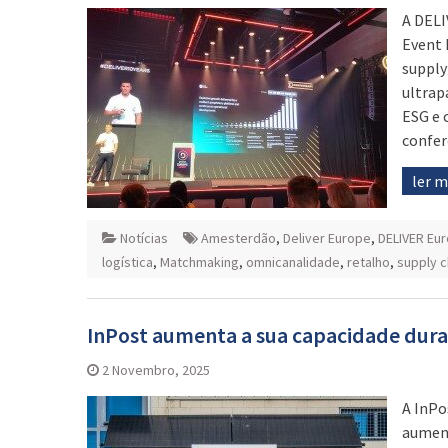
A DELI
Event 
supply
ultrap
ESG e 
confer
ler 
Notícias
Amesterdão
,
Deliver Europe
,
DELIVER Eu
logística
,
Matchmaking
,
omnicanalidade
,
retalho
,
supply c
InPost aumenta a sua capacidade dura
2 Novembro, 2025
A InPo
aument