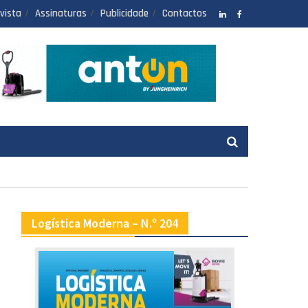
vista
Assinaturas
Publicidade
Contactos
LinkedIN
facebook
Logística Moderna – N.º 204