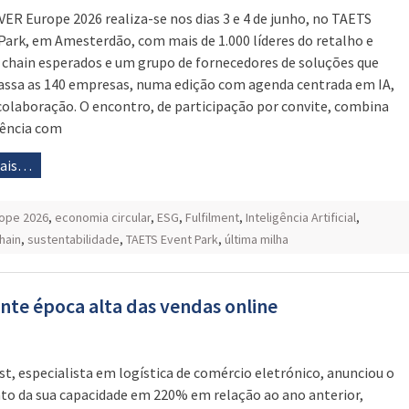
VER Europe 2026 realiza-se nos dias 3 e 4 de junho, no TAETS
Park, em Amesterdão, com mais de 1.000 líderes do retalho e
 chain esperados e um grupo de fornecedores de soluções que
assa as 140 empresas, numa edição com agenda centrada em IA,
colaboração. O encontro, de participação por convite, combina
ência com
mais…
rope 2026
,
economia circular
,
ESG
,
Fulfilment
,
Inteligência Artificial
,
hain
,
sustentabilidade
,
TAETS Event Park
,
última milha
nte época alta das vendas online
st, especialista em logística de comércio eletrónico, anunciou o
o da sua capacidade em 220% em relação ao ano anterior,