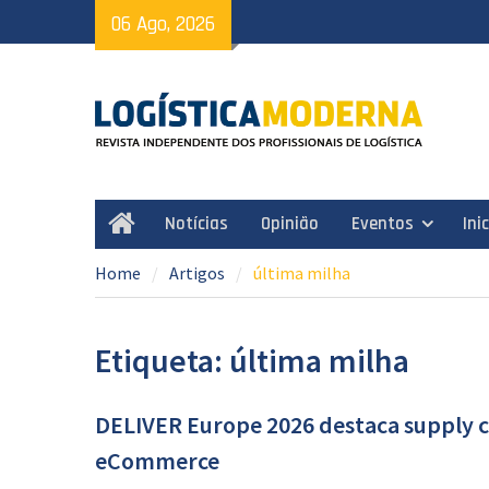
Skip
06 Ago, 2026
to
content
Notícias
Opinião
Eventos
Ini
Home
Home
Artigos
última milha
Etiqueta: última milha
DELIVER Europe 2026 destaca supply ch
eCommerce