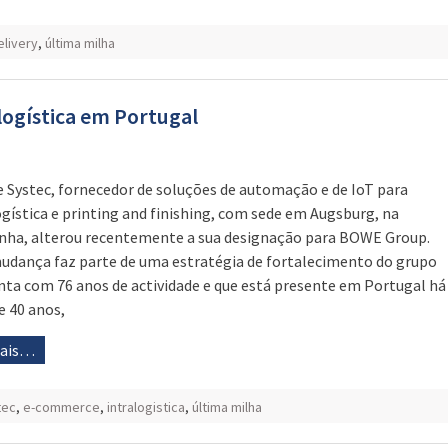
livery
,
última milha
logística em Portugal
 Systec, fornecedor de soluções de automação e de IoT para
ogística e printing and finishing, com sede em Augsburg, na
ha, alterou recentemente a sua designação para BOWE Group.
udança faz parte de uma estratégia de fortalecimento do grupo
nta com 76 anos de actividade e que está presente em Portugal há
e 40 anos,
mais…
tec
,
e-commerce
,
intralogistica
,
última milha