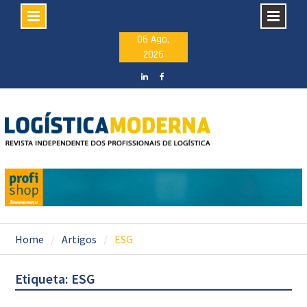
Skip
06 Ago,
2026
to
content
LinkedIN
facebook
Home
Artigos
ESG
Etiqueta: ESG