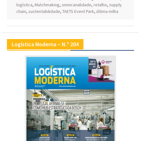
logística
,
Matchmaking
,
omnicanalidade
,
retalho
,
supply
chain
,
sustentabilidade
,
TAETS Event Park
,
última milha
Logística Moderna – N.º 204