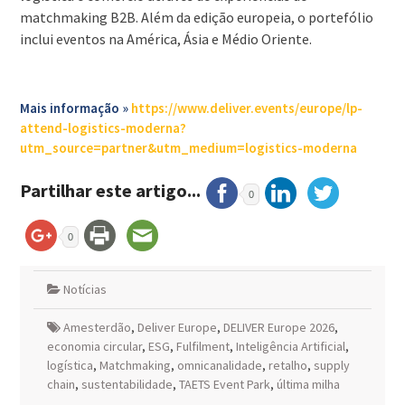
matchmaking B2B. Além da edição europeia, o portefólio
inclui eventos na América, Ásia e Médio Oriente.
Mais informação »
https://www.deliver.events/europe/lp-
attend-logistics-moderna?
utm_source=partner&utm_medium=logistics-moderna
Partilhar este artigo...
0
0
Notícias
Amesterdão
,
Deliver Europe
,
DELIVER Europe 2026
,
economia circular
,
ESG
,
Fulfilment
,
Inteligência Artificial
,
logística
,
Matchmaking
,
omnicanalidade
,
retalho
,
supply
chain
,
sustentabilidade
,
TAETS Event Park
,
última milha