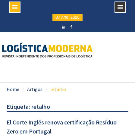
Skip
07 Ago, 2026
to
content
LinkedIN
facebook
Home
Artigos
retalho
Etiqueta: retalho
El Corte Inglés renova certificação Resíduo
Zero em Portugal