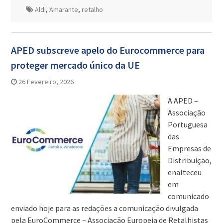
Aldi
,
Amarante
,
retalho
APED subscreve apelo do Eurocommerce para
proteger mercado único da UE
26 Fevereiro, 2026
A APED –
Associação
Portuguesa
das
Empresas de
Distribuição,
enalteceu
em
comunicado
enviado hoje para as redações a comunicação divulgada
pela EuroCommerce – Associação Europeia de Retalhistas