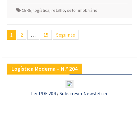
CBRE
,
logística
,
retalho
,
setor imobiliário
Navegação
1
2
…
15
Seguinte
de
artigos
Logística Moderna – N.º 204
Ler PDF 204
/
Subscrever Newsletter