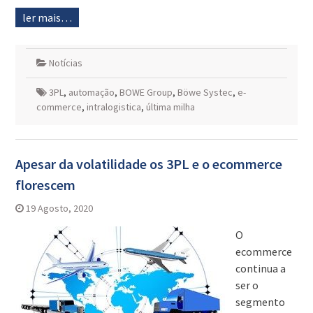
ler mais…
Notícias
3PL
,
automação
,
BOWE Group
,
Böwe Systec
,
e-
commerce
,
intralogistica
,
última milha
Apesar da volatilidade os 3PL e o ecommerce
florescem
19 Agosto, 2020
O
ecommerce
continua a
ser o
segmento