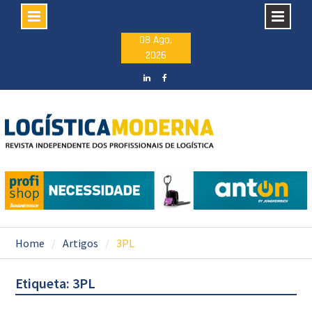
Skip
08 Ago,
2026
to
content
LinkedIN
facebook
Home
Artigos
3PL
Etiqueta: 3PL