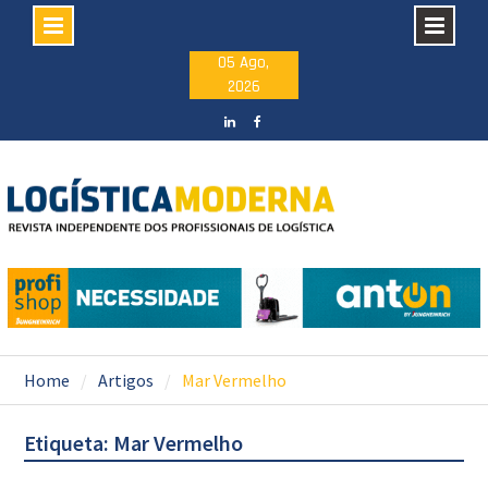
Skip
05 Ago,
2026
to
content
LinkedIN
facebook
Home
Artigos
Mar Vermelho
Etiqueta: Mar Vermelho