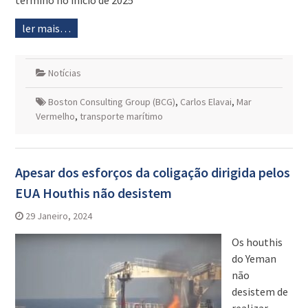
término no início de 2025
ler mais…
Notícias
Boston Consulting Group (BCG)
,
Carlos Elavai
,
Mar
Vermelho
,
transporte marítimo
Apesar dos esforços da coligação dirigida pelos
EUA Houthis não desistem
29 Janeiro, 2024
Os houthis
do Yeman
não
desistem de