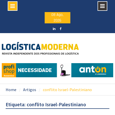
Skip
08 Ago,
2026
to
content
LinkedIN
facebook
Home
Artigos
conflito Israel-Palestiniano
Etiqueta: conflito Israel-Palestiniano