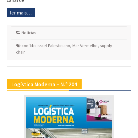
canal de
ler mais…
Notícias
conflito Israel-Palestiniano
,
Mar Vermelho
,
supply
chain
Logística Moderna – N.º 204