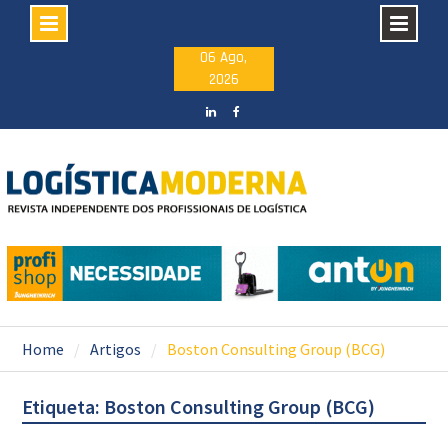
Skip
06 Ago,
2026
to
content
LinkedIN
facebook
Home
Artigos
Boston Consulting Group (BCG)
Etiqueta: Boston Consulting Group (BCG)