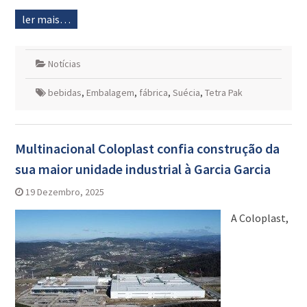
ler mais…
Notícias
bebidas
,
Embalagem
,
fábrica
,
Suécia
,
Tetra Pak
Multinacional Coloplast confia construção da
sua maior unidade industrial à Garcia Garcia
19 Dezembro, 2025
A Coloplast,