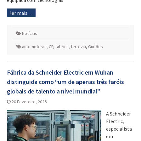
equipada com tecnologias
ler mais…
Notícias
automotoras
,
CP
,
fábrica
,
ferrovia
,
Guifões
Fábrica da Schneider Electric em Wuhan
distinguida como “um de apenas três faróis
globais de talento a nível mundial”
20 Fevereiro, 2026
A Schneider
Electric,
especialista
em