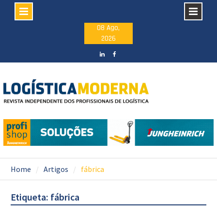
Skip
08 Ago,
2026
to
content
LinkedIN
facebook
Home
Artigos
fábrica
Etiqueta: fábrica