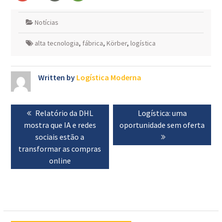
Notícias
alta tecnologia
,
fábrica
,
Körber
,
logística
Written by
Logística Moderna
Navegação
Previous
Relatório da DHL
Next
Logística: uma
de
mostra que IA e redes
post:
oportunidade sem oferta
post:
artigos
sociais estão a
transformar as compras
online