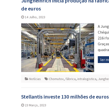
Jungheinrich inicia produção na fábr
de euros
14 Julho, 2023
A Jung
Chéqui
216i fo
Graças
quadra
ler 
Notícias
Chomutov
,
fábrica
,
intralogistica
,
Junghei
Stellantis investe 130 milhões de euro
23 Março, 2023