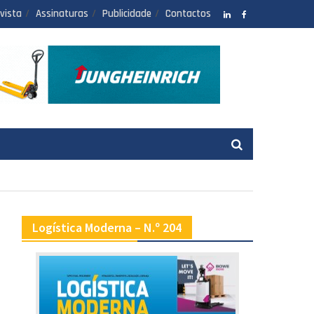
vista
Assinaturas
Publicidade
Contactos
LinkedIN
facebook
Logística Moderna – N.º 204