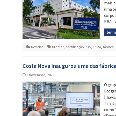
mais a
uma or
corpor
RBA e 
ler 
Notícias
Brother
,
certificação RBA
,
China
,
fábrica
Costa Nova Inaugurou uma das fábric
3 Novembro, 2023
O grup
Ecogre
Ílhavo
Territ
como “
“Este 