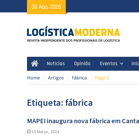
Skip
08 Ago, 2026
to
content
Notícias
Opinião
Eventos
Ini
Home
Home
Artigos
fábrica
Page 2
Etiqueta: fábrica
MAPEI inaugura nova fábrica em Cant
15 Março, 2024