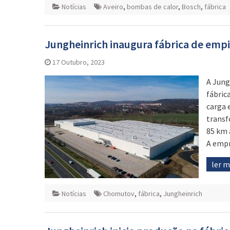
Notícias
Aveiro
,
bombas de calor
,
Bosch
,
fábrica
Jungheinrich inaugura fábrica de emp
17 Outubro, 2023
A Jung
fábric
carga 
transf
85 km 
A empr
ler 
Notícias
Chomutov
,
fábrica
,
Jungheinrich