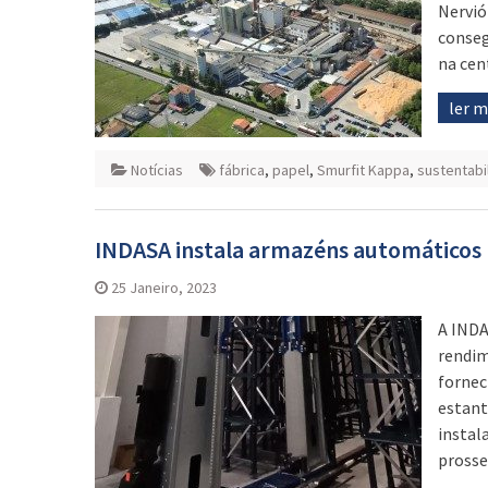
Nervió
conseg
na cen
ler 
Notícias
fábrica
,
papel
,
Smurfit Kappa
,
sustentabi
INDASA instala armazéns automáticos 
25 Janeiro, 2023
A INDA
rendim
fornec
estant
instal
prosse