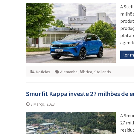
A Stel
milhõe
produt
produç
plataf
agenda
ler 
Notícias
Alemanha
,
fábrica
,
Stellantis
Smurfit Kappa investe 27 milhões de eu
3 Março, 2023
A Smur
27 mil
resídu