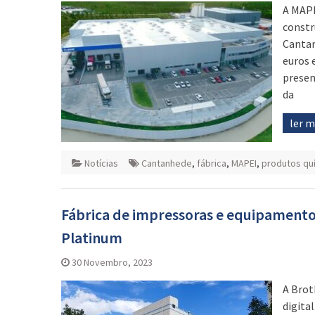
A MAPE
constr
Cantan
euros 
presen
da
ler 
Notícias
Cantanhede
,
fábrica
,
MAPEI
,
produtos qu
Fábrica de impressoras e equipamentos
Platinum
30 Novembro, 2023
A Brot
digita