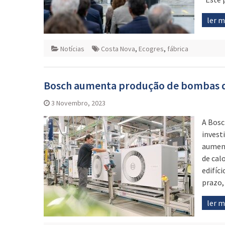
ler 
Notícias
Costa Nova
,
Ecogres
,
fábrica
Bosch aumenta produção de bombas d
3 Novembro, 2023
A Bosc
invest
aument
de cal
edifíc
prazo,
ler 