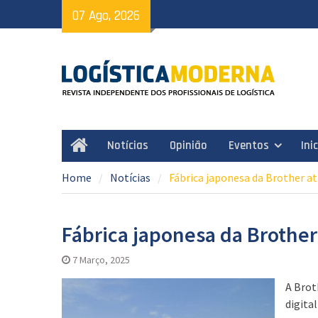
Skip
07 Ago, 2026
to
content
Notícias
Opinião
Eventos
Ini
Home
Home
Notícias
Fábrica japonesa da Brother a
Fábrica japonesa da Brothe
7 Março, 2025
A Brot
digita