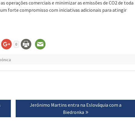
 as operações comerciais e minimizar as emissões de CO2 de toda
o um forte compromisso com iniciativas adicionais para atingir
0
bónica
s
Next
Jerónimo Martins entra na Eslováquia com a
post:
Biedronka