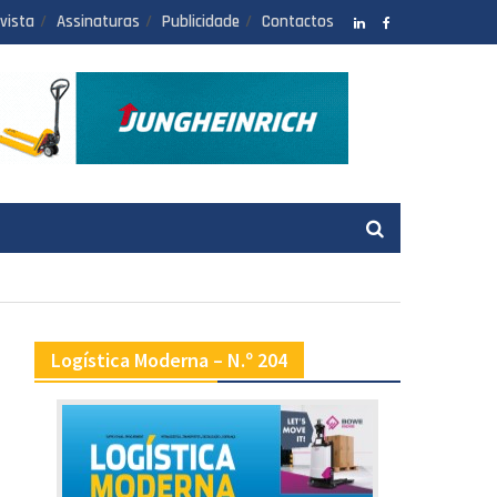
vista
Assinaturas
Publicidade
Contactos
LinkedIN
facebook
Logística Moderna – N.º 204