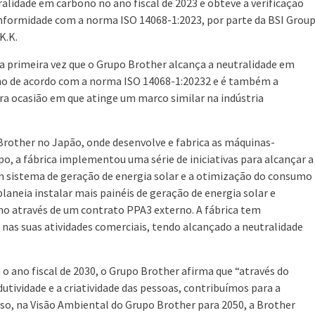
ralidade em carbono no ano fiscal de 2023 e obteve a verificação
formidade com a norma ISO 14068-1:2023, por parte da BSI Grou
K.K.
 a primeira vez que o Grupo Brother alcança a neutralidade em
o de acordo com a norma ISO 14068-1:20232 e é também a
ra ocasião em que atinge um marco similar na indústria
 Brother no Japão, onde desenvolve e fabrica as máquinas-
o, a fábrica implementou uma série de iniciativas para alcançar a
um sistema de geração de energia solar e a otimização do consumo
planeia instalar mais painéis de geração de energia solar e
no através de um contrato PPA3 externo. A fábrica tem
 nas suas atividades comerciais, tendo alcançado a neutralidade
 o ano fiscal de 2030, o Grupo Brother afirma que “através do
tividade e a criatividade das pessoas, contribuímos para a
sso, na Visão Ambiental do Grupo Brother para 2050, a Brother