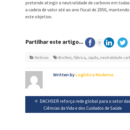
pretende atingir a neutralidade de carbono em todas
a cadeia de valor até ao ano fiscal de 2050, mantend
este objetivo.
Partilhar este artigo...
0
Notícias
Brother
,
fábrica
,
Japão
,
neutralidade car
Written by
Logística Moderna
Navegação
Previous
DACHSER reforça rede global para o setor da
de
post:
Ciências da Vida e dos Cuidados de Saúde
artigos