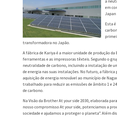
a neut
em con
Japan 
Esta é
carbon
primei
transformadora no Japão.
A fábrica de Kariya é a maior unidade de produção da
ferramentas e as impressoras têxteis. Segundo o grup
neutralidade de carbono, incluindo a instalação de 
de energia nas suas instalações. No futuro, a fábrica 
aquisição de energia renovável ao município de Naga
trabalhado para reduzir as emissões de âmbito 1 e 24
de carbono.
Na Visão da Brother At your side 2030, elaborada para
nosso compromisso At your side, potenciamos a produ
sociedade e ajudamos a proteger o planeta”. Além di