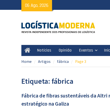
Skip
06 Ago, 2026
to
content
Notícias
Opinião
Eventos
Ini
Home
Home
Artigos
fábrica
Page 3
Etiqueta: fábrica
Fábrica de fibras sustentáveis da Altri 
estratégico na Galiza