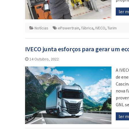
ler 
Notícias
ePowertrain
,
fábrica
,
IVECO
,
Turim
IVECO junta esforços para gerar um e
14 Outubro, 2022
A IVEC
de ene
Cascin
nova f
proven
GNL se
ler 