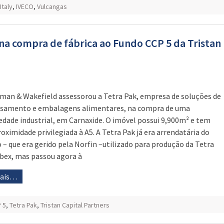
Italy
,
IVECO
,
Vulcangas
na compra de fábrica ao Fundo CCP 5 da Tristan
man & Wakefield assessorou a Tetra Pak, empresa de soluções de
samento e embalagens alimentares, na compra de uma
edade industrial, em Carnaxide. O imóvel possui 9,900m² e tem
oximidade privilegiada à A5. A Tetra Pak já era arrendatária do
 – que era gerido pela Norfin –utilizado para produção da Tetra
bex, mas passou agora à
mais…
 5
,
Tetra Pak
,
Tristan Capital Partners