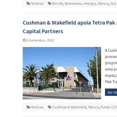
Notícias
Bio-GN
,
Biometano
,
energia
,
fábrica
,
GLS 
Cushman & Wakefield apoia Tetra Pak 
Capital Partners
8 Setembro, 2022
A Cush
proces
propri
uma pr
espaço
Pak Tu
ler 
Notícias
Cushman & Wakefield
,
fábrica
,
Fundo CCP