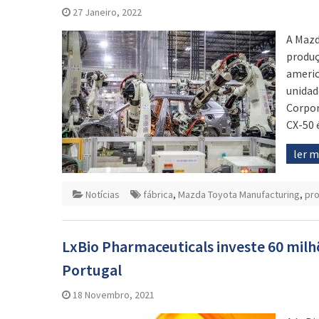
27 Janeiro, 2022
A Mazd
produç
americ
unidad
Corpor
CX-50 
ler 
Notícias
fábrica
,
Mazda Toyota Manufacturing
,
pr
LxBio Pharmaceuticals investe 60 mil
Portugal
18 Novembro, 2021