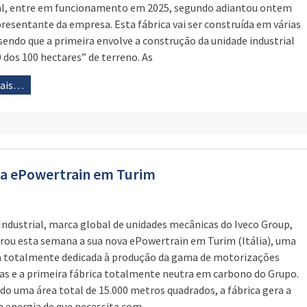
l, entre em funcionamento em 2025, segundo adiantou ontem
resentante da empresa. Esta fábrica vai ser construída em várias
 sendo que a primeira envolve a construção da unidade industrial
 dos 100 hectares” de terreno. As
mais…
ica ePowertrain em Turim
Industrial, marca global de unidades mecânicas do Iveco Group,
rou esta semana a sua nova ePowertrain em Turim (Itália), uma
a totalmente dedicada à produção da gama de motorizações
cas e a primeira fábrica totalmente neutra em carbono do Grupo.
do uma área total de 15.000 metros quadrados, a fábrica gera a
a energia de que necessita com