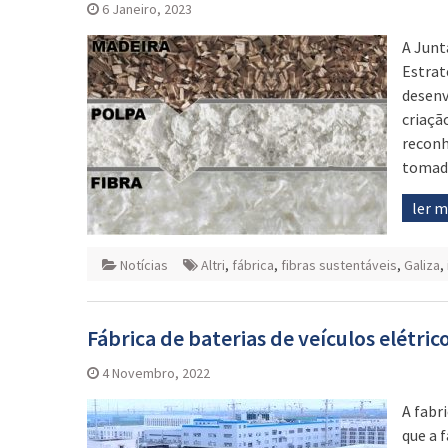
6 Janeiro, 2023
A Junt
Estrat
desenv
criaçã
reconh
tomada
ler 
Notícias
Altri
,
fábrica
,
fibras sustentáveis
,
Galiza
,
Fábrica de baterias de veículos elétri
4 Novembro, 2022
A fabr
que a f