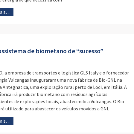
mais…
cossistema de biometano de “sucesso”
O, a empresa de transportes e logística GLS Italy e o fornecedor
rgia Vulcangas inauguraram uma nova fábrica de Bio-GNL na
a Antegnatica, uma exploração rural perto de Lodi, em Itália. A
ábrica irá produzir biometano com resíduos agrícolas
ientes de explorações locais, abastecendo a Vulcangas. O Bio-
rá utilizado para abastecer os veículos movidos a GNL
mais…