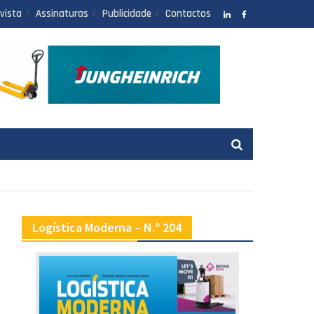
vista
Assinaturas
Publicidade
Contactos
LinkedIN
facebook
Logística Moderna – N.º 204