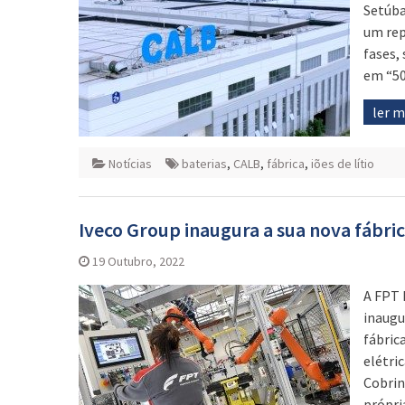
Setúba
um rep
fases,
em “50
ler 
Notícias
baterias
,
CALB
,
fábrica
,
iões de lítio
Iveco Group inaugura a sua nova fábr
19 Outubro, 2022
A FPT 
inaugu
fábric
elétri
Cobrin
própri