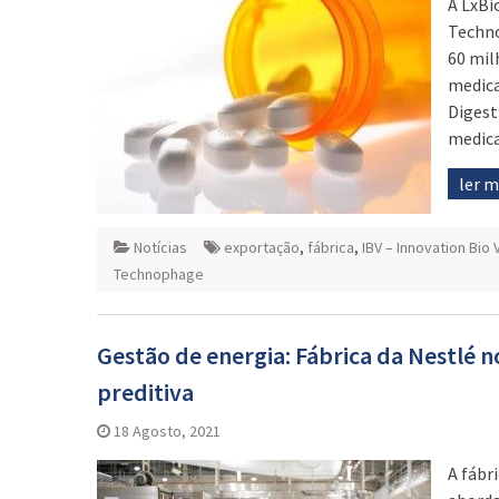
A LxBi
Techno
60 mil
medica
Digest
medica
ler 
Notícias
exportação
,
fábrica
,
IBV – Innovation Bio
Technophage
Gestão de energia: Fábrica da Nestlé
preditiva
18 Agosto, 2021
A fábr