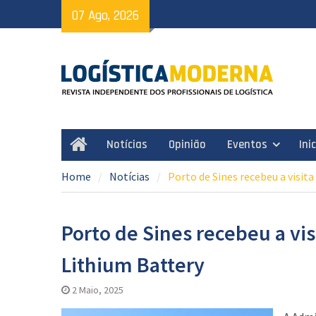
Skip
07 Ago, 2026
to
content
Notícias
Opinião
Eventos
Ini
Home
Home
Notícias
Porto de Sines recebeu a visit
Porto de Sines recebeu a vis
Lithium Battery
2 Maio, 2025