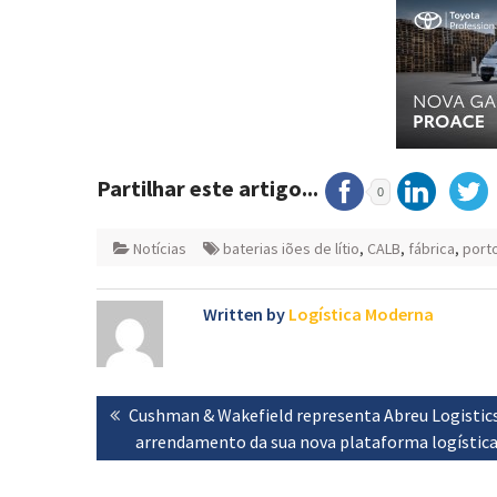
Partilhar este artigo...
0
Notícias
baterias iões de lítio
,
CALB
,
fábrica
,
port
Written by
Logística Moderna
Navegação
Previous
Cushman & Wakefield representa Abreu Logistic
de
post:
arrendamento da sua nova plataforma logístic
artigos