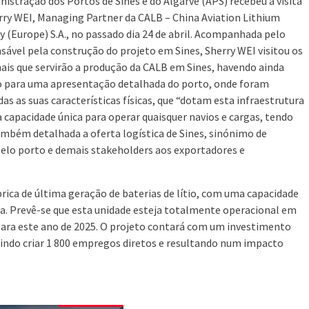
nistração dos Portos de Sines e do Algarve (APS) recebeu a visita
rry WEI, Managing Partner da CALB – China Aviation Lithium
y (Europe) S.A., no passado dia 24 de abril. Acompanhada pelo
sável pela construção do projeto em Sines, Sherry WEI visitou os
ais que servirão a produção da CALB em Sines, havendo ainda
 para uma apresentação detalhada do porto, onde foram
das as suas características físicas, que “dotam esta infraestrutura
 capacidade única para operar quaisquer navios e cargas, tendo
ambém detalhada a oferta logística de Sines, sinónimo de
 pelo porto e demais stakeholders aos exportadores e
rica de última geração de baterias de lítio, com uma capacidade
. Prevê-se que esta unidade esteja totalmente operacional em
para este ano de 2025. O projeto contará com um investimento
tindo criar 1 800 empregos diretos e resultando num impacto