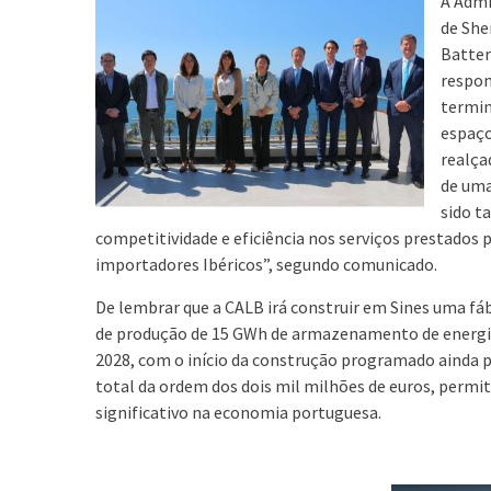
A Admi
de She
Batter
respon
termin
espaço
realça
de uma
sido t
competitividade e eficiência nos serviços prestados
importadores Ibéricos”, segundo comunicado.
De lembrar que a CALB irá construir em Sines uma fáb
de produção de 15 GWh de armazenamento de energia
2028, com o início da construção programado ainda 
total da ordem dos dois mil milhões de euros, permi
significativo na economia portuguesa.