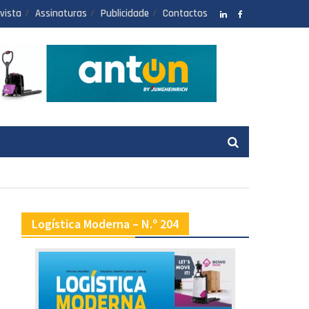
vista
Assinaturas
Publicidade
Contactos
LinkedIN
facebook
Logística Moderna – N.º 204