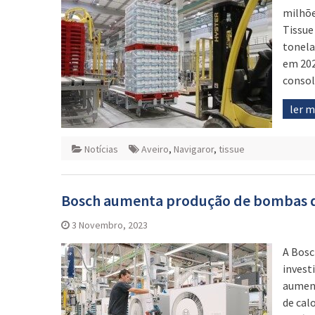
milhõe
Tissue
tonela
em 202
consol
ler 
Notícias
Aveiro
,
Navigaror
,
tissue
Bosch aumenta produção de bombas d
3 Novembro, 2023
A Bosc
invest
aument
de cal