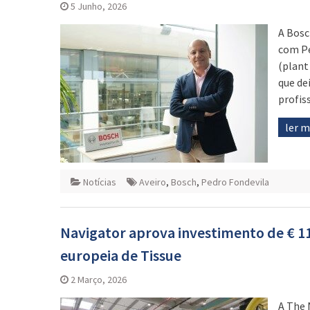
5 Junho, 2026
A Bosc
com Pe
(plant
que de
profis
ler 
Notícias
Aveiro
,
Bosch
,
Pedro Fondevila
Navigator aprova investimento de € 1
europeia de Tissue
2 Março, 2026
A The 