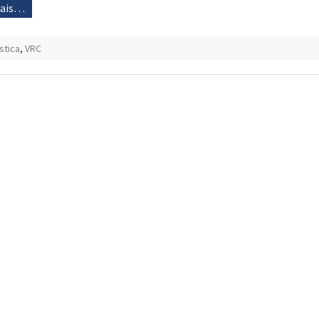
mais…
stica
,
VRC