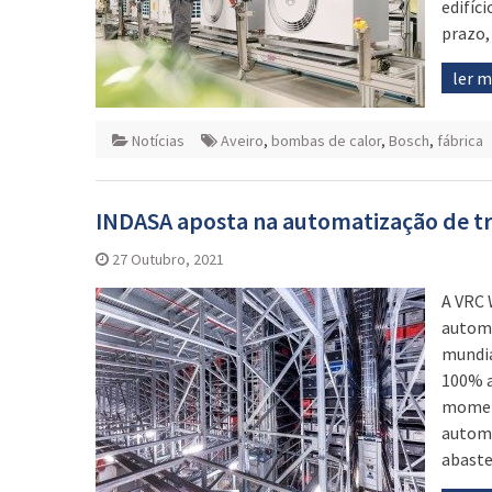
edifíc
prazo,
ler 
Notícias
Aveiro
,
bombas de calor
,
Bosch
,
fábrica
INDASA aposta na automatização de t
27 Outubro, 2021
A VRC 
automa
mundia
100% a
moment
automá
abaste