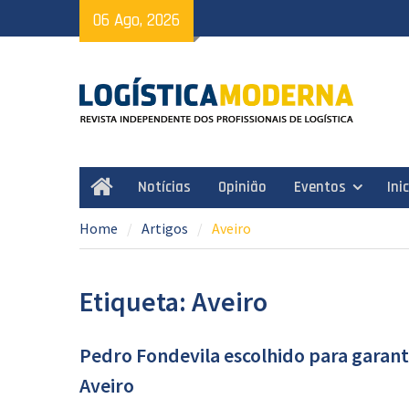
Skip
06 Ago, 2026
to
content
Notícias
Opinião
Eventos
Ini
Home
Home
Artigos
Aveiro
Etiqueta: Aveiro
Pedro Fondevila escolhido para garant
Aveiro