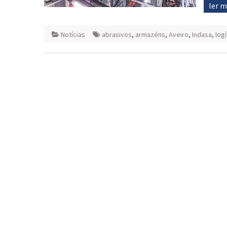
ler 
Notícias
abrasivos
,
armazéns
,
Aveiro
,
Indasa
,
logí