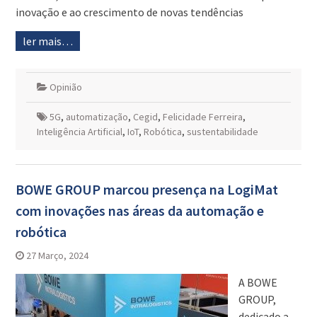
inovação e ao crescimento de novas tendências
ler mais…
Opinião
5G
,
automatização
,
Cegid
,
Felicidade Ferreira
,
Inteligência Artificial
,
IoT
,
Robótica
,
sustentabilidade
BOWE GROUP marcou presença na LogiMat
com inovações nas áreas da automação e
robótica
27 Março, 2024
A BOWE
GROUP,
dedicado a