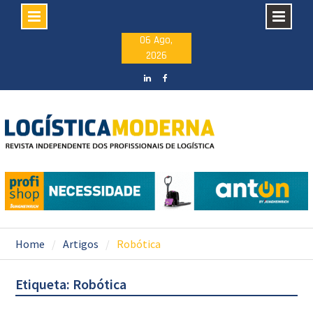
Skip
06 Ago,
2026
to
content
LinkedIN
facebook
Home
Artigos
Robótica
Etiqueta: Robótica