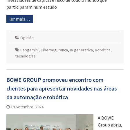
investidores de capital e risco de todo o mundo que
participaram num estudo
ler mais…
Opinião
Capgemini
,
Cibersegurança
,
IA generativa
,
Robótica
,
tecnologias
BOWE GROUP promoveu encontro com
clientes para apresentar novidades nas áreas
da automação e robótica
19 Setembro, 2024
A BOWE
Group abriu,