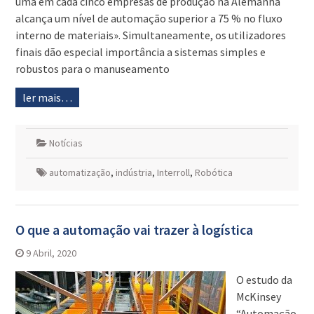
uma em cada cinco empresas de produção na Alemanha
alcança um nível de automação superior a 75 % no fluxo
interno de materiais». Simultaneamente, os utilizadores
finais dão especial importância a sistemas simples e
robustos para o manuseamento
ler mais…
Notícias
automatização
,
indústria
,
Interroll
,
Robótica
O que a automação vai trazer à logística
9 Abril, 2020
O estudo da
McKinsey
“Automação