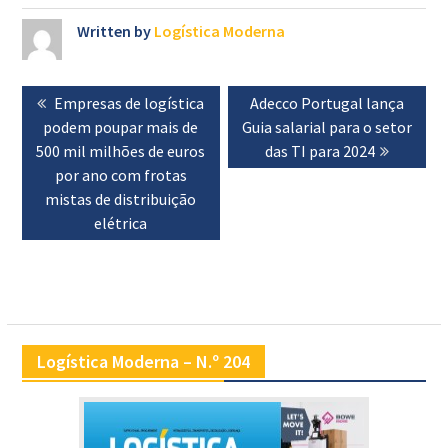
Written by
Logística Moderna
Navegação
Previous
Empresas de logística
Next
Adecco Portugal lança
de
podem poupar mais de
post:
Guia salarial para o setor
post:
artigos
500 mil milhões de euros
das TI para 2024
por ano com frotas
mistas de distribuição
elétrica
Logística Moderna – N.º 204