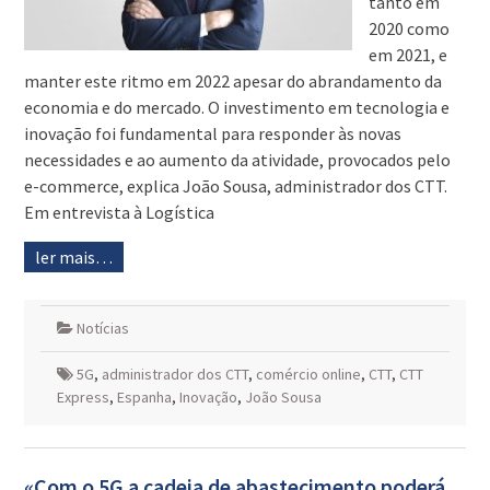
tanto em
2020 como
em 2021, e
manter este ritmo em 2022 apesar do abrandamento da
economia e do mercado. O investimento em tecnologia e
inovação foi fundamental para responder às novas
necessidades e ao aumento da atividade, provocados pelo
e-commerce, explica João Sousa, administrador dos CTT.
Em entrevista à Logística
ler mais…
Notícias
5G
,
administrador dos CTT
,
comércio online
,
CTT
,
CTT
Express
,
Espanha
,
Inovação
,
João Sousa
«Com o 5G a cadeia de abastecimento poderá