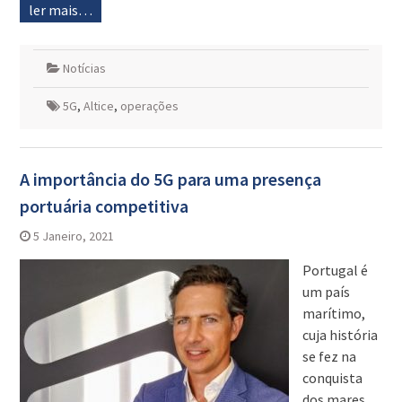
ler mais…
Notícias
5G
,
Altice
,
operações
A importância do 5G para uma presença
portuária competitiva
5 Janeiro, 2021
Portugal é
um país
marítimo,
cuja história
se fez na
conquista
dos mares,