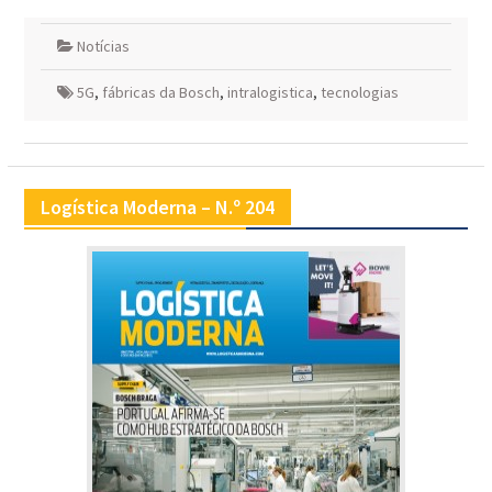
Notícias
5G
,
fábricas da Bosch
,
intralogistica
,
tecnologias
Logística Moderna – N.º 204