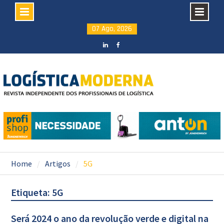
Skip
07 Ago, 2026
to
content
LinkedIN
facebook
Home
Artigos
5G
Etiqueta: 5G
Será 2024 o ano da revolução verde e digital na