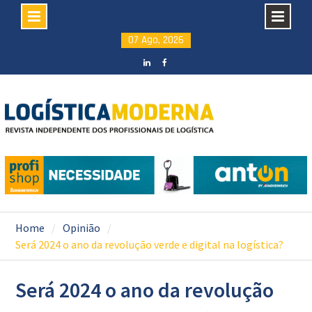
Skip
07 Ago, 2026
to
content
LinkedIN
facebook
Home
Opinião
Será 2024 o ano da revolução verde e digital na logística?
Será 2024 o ano da revolução