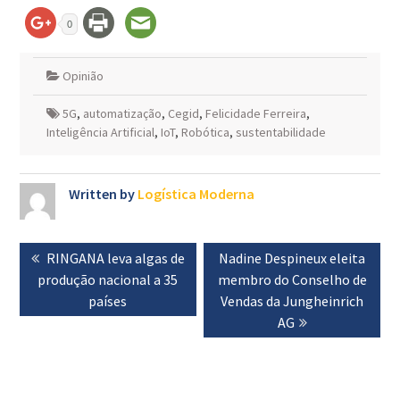
0
Opinião
5G
,
automatização
,
Cegid
,
Felicidade Ferreira
,
Inteligência Artificial
,
IoT
,
Robótica
,
sustentabilidade
Written by
Logística Moderna
Navegação
Previous
RINGANA leva algas de
Next
Nadine Despineux eleita
de
produção nacional a 35
post:
membro do Conselho de
post:
artigos
países
Vendas da Jungheinrich
AG