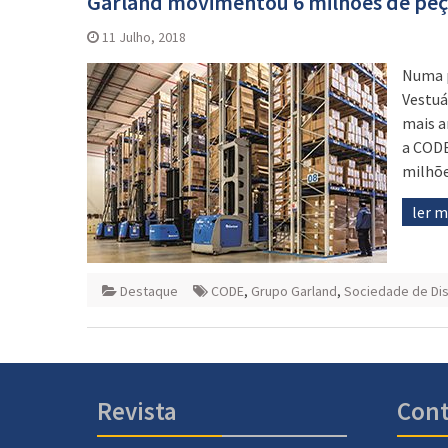
Garland movimentou 6 milhões de peç
11 Julho, 2018
Numa p
Vestuá
mais a
a CODE
milhõe
ler 
Destaque
CODE
,
Grupo Garland
,
Sociedade de Dis
Revista
Cont