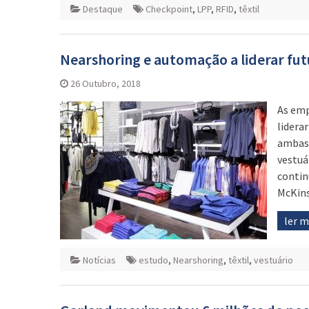
Destaque
Checkpoint
,
LPP
,
RFID
,
têxtil
Nearshoring e automação a liderar futu
26 Outubro, 2018
As emp
lidera
ambas 
vestuá
contin
McKins
ler 
Notícias
estudo
,
Nearshoring
,
têxtil
,
vestuário