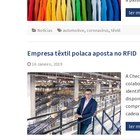
ler 
Notícias
automotive
,
coronavírus
,
têxtil
Empresa têxtil polaca aposta no RFID
16 Janeiro, 2019
A Chec
colabo
identi
dispon
compra
cadeia
ler 