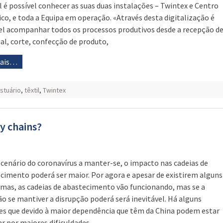
l é possível conhecer as suas duas instalações – Twintex e Centro
ico, e toda a Equipa em operação. «Através desta digitalização é
el acompanhar todos os processos produtivos desde a recepção d
al, corte, confecção de produto,
mais…
stuário
,
têxtil
,
Twintex
y chains?
cenário do coronavírus a manter-se, o impacto nas cadeias de
cimento poderá ser maior. Por agora e apesar de existirem alguns
mas, as cadeias de abastecimento vão funcionando, mas se a
ão se mantiver a disrupção poderá será inevitável. Há alguns
es que devido à maior dependência que têm da China podem estar
ar por maiores dificuldades.