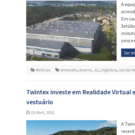
A equi
arrend
Em cau
Setúba
minuto
uma e
ler 
Notícias
armazém
,
Enerre
,
JLL
,
logística
,
sector im
Twintex investe em Realidade Virtual e 
vestuário
23 Abril, 2021
A Twin
recent