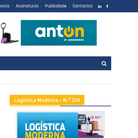
vista
Assinaturas
Publicidade
Contactos
LinkedIN
facebook
Logística Moderna – N.º 204