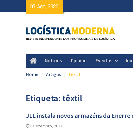
Skip
07 Ago, 2026
to
content
Notícias
Opinião
Eventos
Ini
Home
Home
Artigos
têxtil
Etiqueta: têxtil
JLL instala novos armazéns da Enerre 
6 Dezembro, 2021