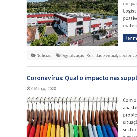
no qua
Logíst
possív
materi
ler 
Notícias
Digitalização
,
Realidade virtual
,
sector ve
Coronavírus: Qual o impacto nas suppl
6 Março, 2020
Com o 
abaste
proble
situaç
sector
a pass