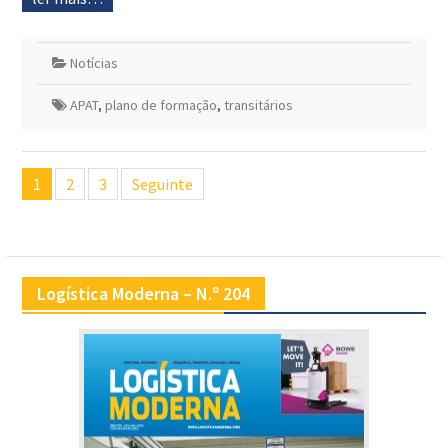
Notícias
APAT
,
plano de formação
,
transitários
Navegação
1
2
3
Seguinte
de
artigos
Logística Moderna – N.º 204