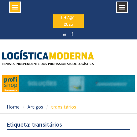
Skip
09 Ago,
2026
to
content
LinkedIN
facebook
Home
Artigos
transitários
Etiqueta: transitários