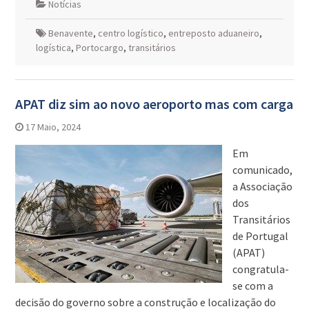
Notícias
Benavente
,
centro logístico
,
entreposto aduaneiro
,
logística
,
Portocargo
,
transitários
APAT diz sim ao novo aeroporto mas com carga
17 Maio, 2024
Em
comunicado,
a Associação
dos
Transitários
de Portugal
(APAT)
congratula-
se com a
decisão do governo sobre a construção e localização do