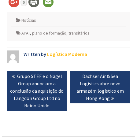
0
Notícias
APAT
,
plano de formação
,
transitários
Written by
Logística Moderna
Navegação
Previous
Grupo STEF e o Nagel
Next
Dachser Air & Sea
de
post:
Group anunciam a
Logistics abre novo
post:
artigos
conclusão da aquisição do
armazém logístico em
Langdon Group Ltd no
Hong Kong
Reino Unido