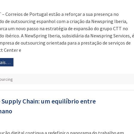
 – Correios de Portugal estão a reforçar a sua presença no
o de outsourcing espanhol com a criação da Newspring Iberia,
rca um novo passo na estratégia de expansão do grupo CTT no
o ibérico. A NewSpring Iberia, subsidiária da Newspring Services, 
presa de outsourcing orientada para a prestação de serviços de
t Center e
mais…
ourcing
e Supply Chain: um equilíbrio entre
mano
lução digital continua a redefinir o panorama do trabalho em