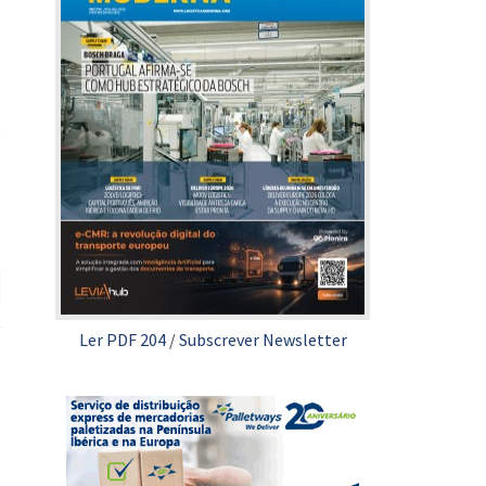
é
Ler PDF 204
/
Subscrever Newsletter