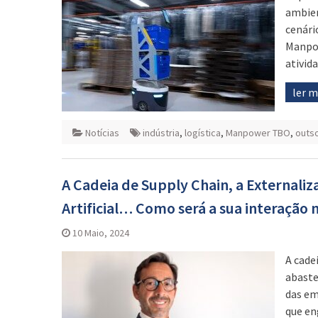
ambien
cenári
Manpow
ativid
ler 
Notícias
indústria
,
logística
,
Manpower TBO
,
outs
A Cadeia de Supply Chain, a Externaliz
Artificial… Como será a sua interação 
10 Maio, 2024
A cade
abaste
das em
que en