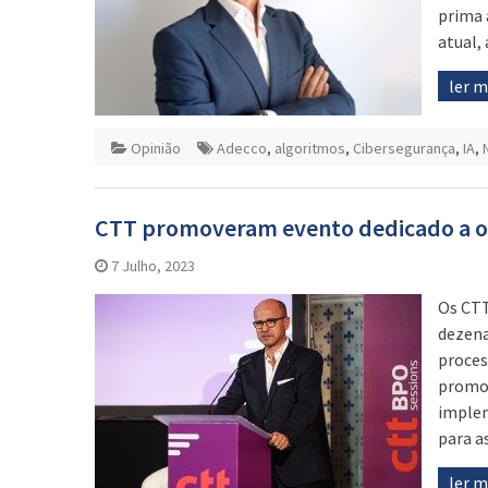
prima 
atual, 
ler 
Opinião
Adecco
,
algoritmos
,
Cibersegurança
,
IA
,
CTT promoveram evento dedicado a o
7 Julho, 2023
Os CTT
dezena
proces
promov
implem
para a
ler 