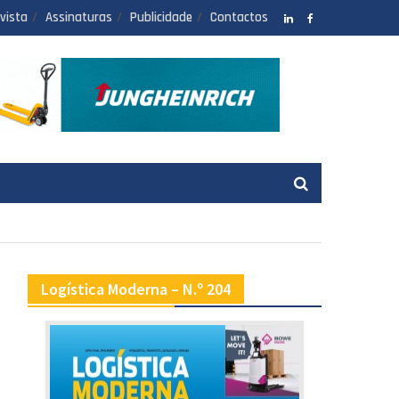
vista
Assinaturas
Publicidade
Contactos
LinkedIN
facebook
Logística Moderna – N.º 204