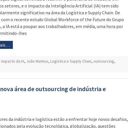
os setores, e o impacto da Inteligência Artificial (IA) tem sido
ularmente significativo na área da Logística e Supply Chain. De
 com o recente estudo Global Workforce of the Future do Grupo
, a IA está a poupar aos trabalhadores, em média, uma hora por
ermitindo-lhes
mais…
,
impacto da IA
,
João Mateus
,
Logística e Supply Chain
,
outsourcing
,
ova área de outsourcing de indústria e
ores da indústria e logística estão a enfrentar hoje novos desafios,
ionados pela evolução tecnológica, globalização, questões