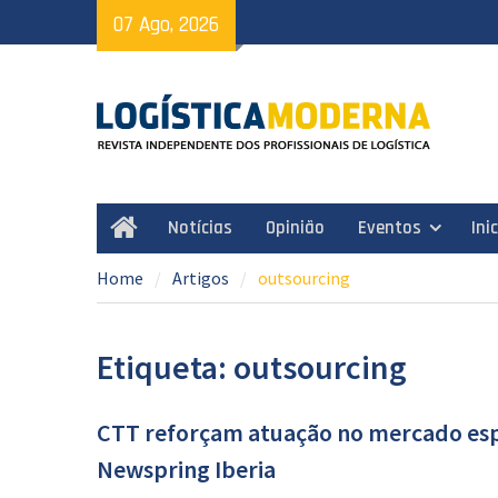
Skip
07 Ago, 2026
to
content
Notícias
Opinião
Eventos
Ini
Home
Home
Artigos
outsourcing
Etiqueta: outsourcing
CTT reforçam atuação no mercado esp
Newspring Iberia