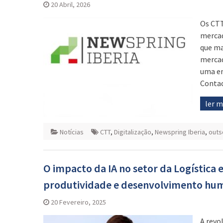
20 Abril, 2026
Os CTT
mercad
que ma
mercad
uma em
Contac
ler 
Notícias
CTT
,
Digitalização
,
Newspring Iberia
,
outs
O impacto da IA no setor da Logística 
produtividade e desenvolvimento hu
20 Fevereiro, 2025
A revo