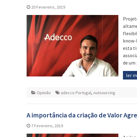
20 Fevereiro, 2019
Projet
altame
flexib
know-h
esta t
associ
de um 
ler 
Opinião
adecco Portugal
,
outsourcing
A importância da criação de Valor Agr
7 Fevereiro, 2019