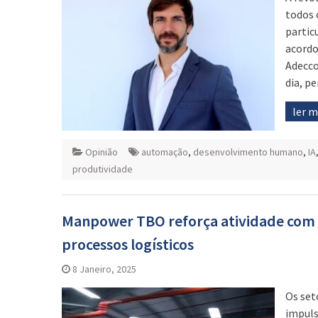
todos 
partic
acordo
Adecco
dia, p
ler 
Opinião
automação
,
desenvolvimento humano
,
IA
produtividade
Manpower TBO reforça atividade com n
processos logísticos
8 Janeiro, 2025
Os set
impuls