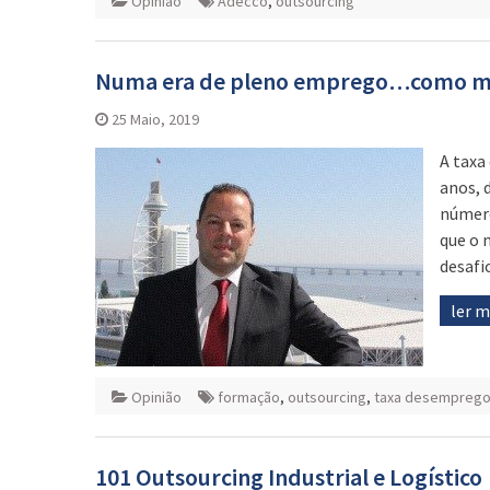
Opinião
Adecco
,
outsourcing
Numa era de pleno emprego…como ma
25 Maio, 2019
A taxa
anos, 
número
que o 
desafi
ler 
Opinião
formação
,
outsourcing
,
taxa desempreg
101 Outsourcing Industrial e Logístico