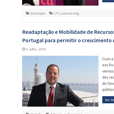
Destaque
CTT
,
outsourcing
Readaptação e Mobilidade de Recurso
Portugal para permitir o crescimento
5 Julho, 2019
Com a 
em Por
vemos 
dos re
do Gov
públic
ler 