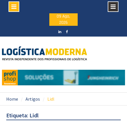
Skip
09 Ago,
2026
to
content
LinkedIN
facebook
Home
Artigos
Lidl
Etiqueta: Lidl