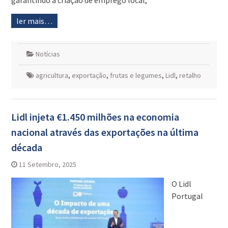
garantindo a criação de emprego local,
ler mais…
Notícias
agricultura
,
exportação
,
frutas e legumes
,
Lidl
,
retalho
Lidl injeta €1.450 milhões na economia
nacional através das exportações na última
década
11 Setembro, 2025
O Lidl
Portugal