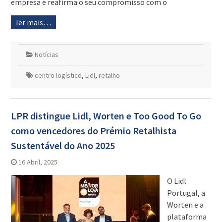
empresa e reafirma o seu compromisso com o
ler mais…
Notícias
centro logístico
,
Lidl
,
retalho
LPR distingue Lidl, Worten e Too Good To Go
como vencedores do Prémio Retalhista
Sustentável do Ano 2025
16 Abril, 2025
O Lidl
Portugal, a
Worten e a
plataforma