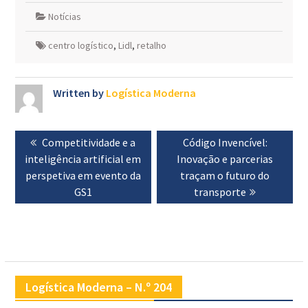
Notícias
centro logístico
,
Lidl
,
retalho
Written by
Logística Moderna
Navegação
Previous
Competitividade e a
Next
Código Invencível:
de
inteligência artificial em
post:
Inovação e parcerias
post:
artigos
perspetiva em evento da
traçam o futuro do
GS1
transporte
Logística Moderna – N.º 204