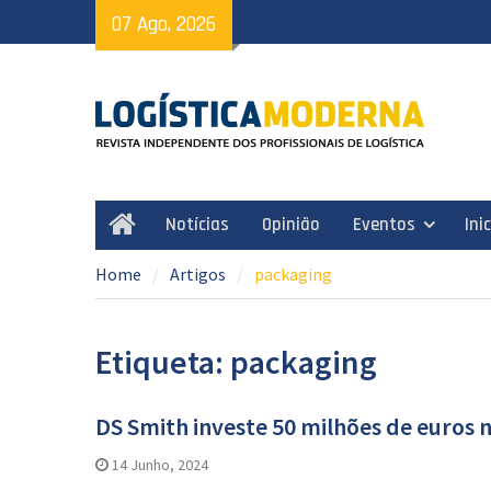
Skip
07 Ago, 2026
to
content
Notícias
Opinião
Eventos
Ini
Home
Home
Artigos
packaging
Etiqueta: packaging
DS Smith investe 50 milhões de euros 
14 Junho, 2024