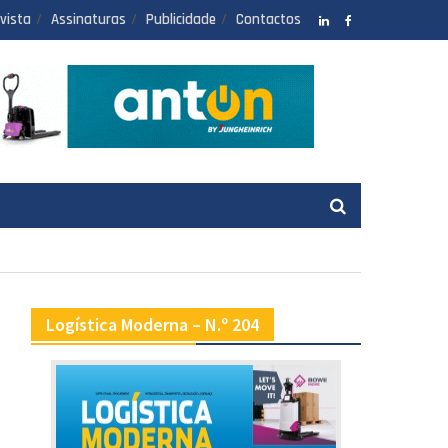
vista
Assinaturas
Publicidade
Contactos
LinkedIN
facebook
Logística Moderna – N.º 204