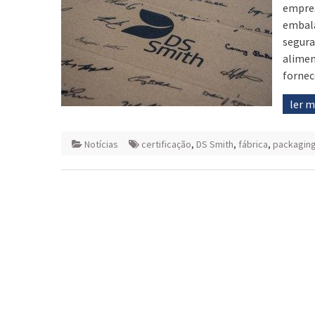
empres
embala
segura
alimen
fornec
ler 
Notícias
certificação
,
DS Smith
,
fábrica
,
packagin