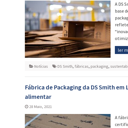
A DS S
base d
packag
reflet
“inova
otimiz
ler 
Notícias
DS Smith
,
fábricas
,
packaging
,
sustentab
Fábrica de Packaging da DS Smith em 
alimentar
28 Maio, 2021
A fábr
certif