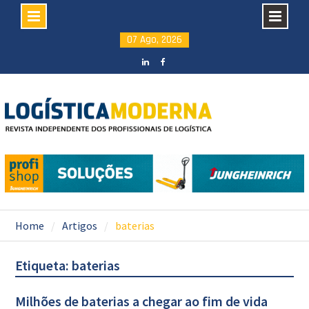
Skip
07 Ago, 2026
to
content
LinkedIN
facebook
Home
Artigos
baterias
Etiqueta: baterias
Milhões de baterias a chegar ao fim de vida