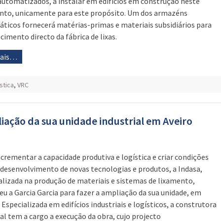
utomatizados, a instalar em edifícios em construção neste
o, unicamente para este propósito. Um dos armazéns
ticos fornecerá matérias-primas e materiais subsidiários para
cimento directo da fábrica de lixas.
mais…
stica
,
VRC
liação da sua unidade industrial em Aveiro
ncrementar a capacidade produtiva e logística e criar condições
 desenvolvimento de novas tecnologias e produtos, a Indasa,
alizada na produção de materiais e sistemas de lixamento,
eu a Garcia Garcia para fazer a ampliação da sua unidade, em
 Especializada em edifícios industriais e logísticos, a construtora
al tem a cargo a execução da obra, cujo projecto