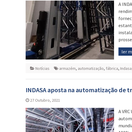
A INDA
rendim
fornec
estant
instal
prosse
ler 
Notícias
armazém
,
automatização
,
fábrica
,
Indasa
INDASA aposta na automatização de t
27 Outubro, 2021
A VRC 
automa
mundia