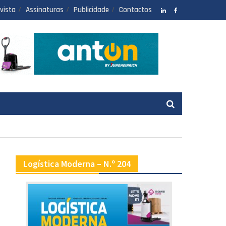
vista
Assinaturas
Publicidade
Contactos
LinkedIN
facebook
Logística Moderna – N.º 204