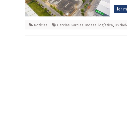
ler 
Notícias
Garcias Garcias
,
Indasa
,
logística
,
unidade