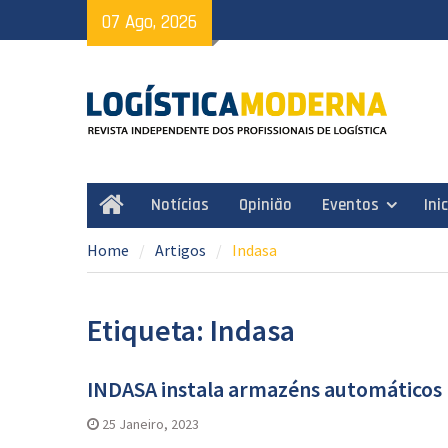
Skip
07 Ago, 2026
to
content
Notícias
Opinião
Eventos
Ini
Home
Home
Artigos
Indasa
Etiqueta: Indasa
INDASA instala armazéns automáticos 
25 Janeiro, 2023