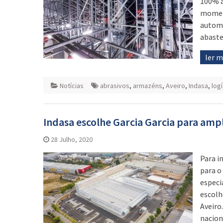
100% a
moment
automá
abaste
ler 
Notícias
abrasivos
,
armazéns
,
Aveiro
,
Indasa
,
logí
Indasa escolhe Garcia Garcia para amp
28 Julho, 2020
Para i
para o
especi
escolh
Aveiro.
nacion