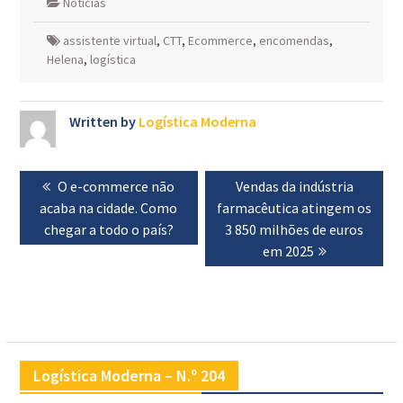
Notícias
assistente virtual
,
CTT
,
Ecommerce
,
encomendas
,
Helena
,
logística
Written by
Logística Moderna
Navegação
Previous
O e-commerce não
Next
Vendas da indústria
de
acaba na cidade. Como
post:
farmacêutica atingem os
post:
artigos
chegar a todo o país?
3 850 milhões de euros
em 2025
Logística Moderna – N.º 204