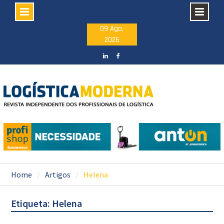
Skip
09 Ago,
2026
to
content
LinkedIN
facebook
Home
Artigos
Helena
Etiqueta: Helena