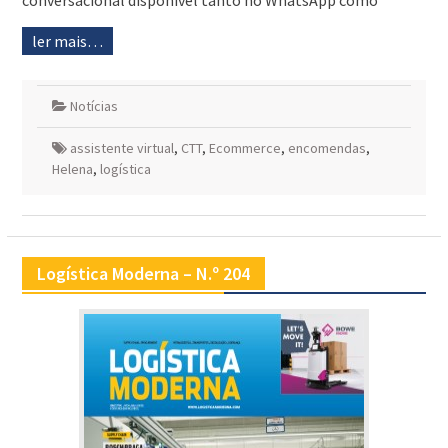
conversacional disponível tanto no WhatsApp como
ler mais…
Notícias
assistente virtual
,
CTT
,
Ecommerce
,
encomendas
,
Helena
,
logística
Logística Moderna – N.º 204