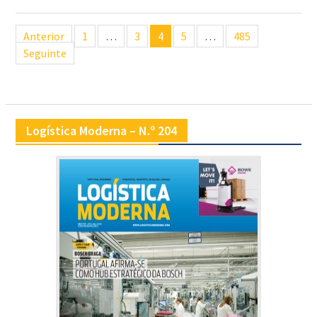
Navegação
Anterior
1
…
3
4
5
…
485
de
Seguinte
artigos
Logística Moderna – N.º 204