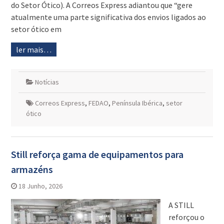
do Setor Ótico). A Correos Express adiantou que “gere
atualmente uma parte significativa dos envios ligados ao
setor ótico em
ler mais…
Notícias
Correos Express
,
FEDAO
,
Península Ibérica
,
setor
ótico
Still reforça gama de equipamentos para
armazéns
18 Junho, 2026
A STILL
reforçou o