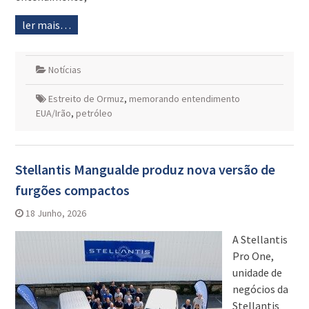
ler mais…
Notícias
Estreito de Ormuz
,
memorando entendimento
EUA/Irão
,
petróleo
Stellantis Mangualde produz nova versão de
furgões compactos
18 Junho, 2026
A Stellantis
Pro One,
unidade de
negócios da
Stellantis