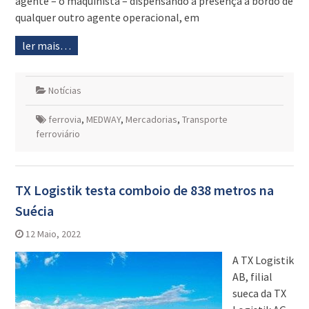
agente – o maquinista – dispensando a presença a bordo de
qualquer outro agente operacional, em
ler mais…
Notícias
ferrovia
,
MEDWAY
,
Mercadorias
,
Transporte
ferroviário
TX Logistik testa comboio de 838 metros na
Suécia
12 Maio, 2022
A TX Logistik
AB, filial
sueca da TX