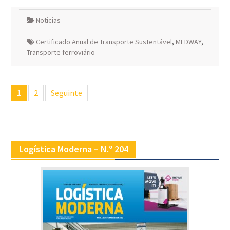
Notícias
Certificado Anual de Transporte Sustentável
,
MEDWAY
,
Transporte ferroviário
Navegação
1
2
Seguinte
de
artigos
Logística Moderna – N.º 204