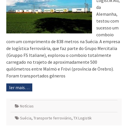
Logistik AG,
da
Alemanha,
testou com
sucesso um
comboio
com um comprimento de 838 metros na Suécia. A empresa
de logística ferroviária, que faz parte do Grupo Mercitalia
(Gruppo FS Italiane), explorou o comboio totalmente
carregado no trajeto de aproximadamente 500
quilómetros entre Malmö e Frövi (província de Örebro).
Foram transportados géneros
ler mais…
Notícias
Suécia
,
Transporte ferroviário
,
TX Logistik