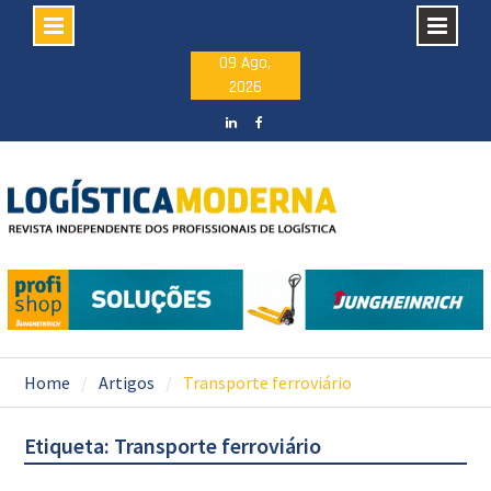
Skip
09 Ago,
2026
to
content
LinkedIN
facebook
Home
Artigos
Transporte ferroviário
Etiqueta: Transporte ferroviário