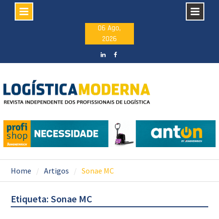
Skip
06 Ago,
2026
to
content
LinkedIN
facebook
Home
Artigos
Sonae MC
Etiqueta: Sonae MC