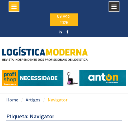
Skip
09 Ago,
2026
to
content
LinkedIN
facebook
Home
Artigos
Navigator
Etiqueta: Navigator