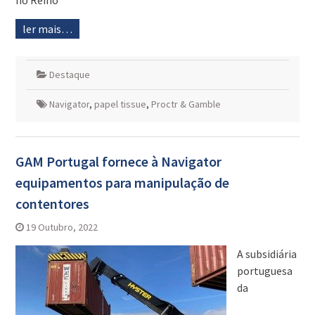
no Reino
ler mais…
Destaque
Navigator
,
papel tissue
,
Proctr & Gamble
GAM Portugal fornece à Navigator
equipamentos para manipulação de
contentores
19 Outubro, 2022
A subsidiária
portuguesa
da