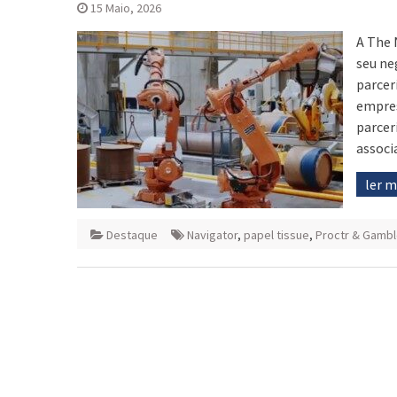
15 Maio, 2026
A The 
seu ne
parcer
empres
parcer
associ
ler 
Destaque
Navigator
,
papel tissue
,
Proctr & Gamb