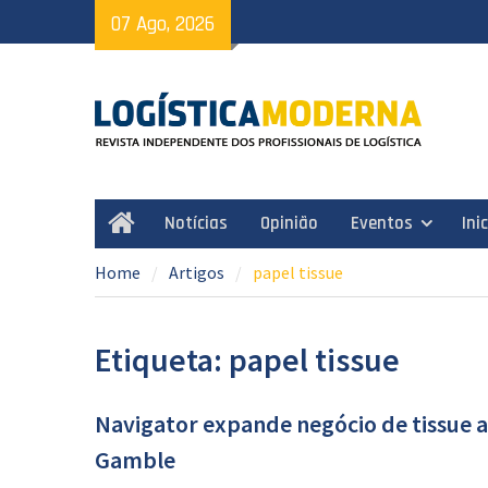
Skip
07 Ago, 2026
to
content
Notícias
Opinião
Eventos
Ini
Home
Home
Artigos
papel tissue
Etiqueta: papel tissue
Navigator expande negócio de tissue a
Gamble