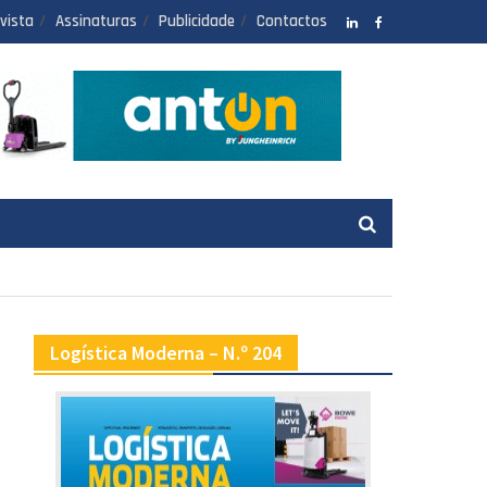
vista
Assinaturas
Publicidade
Contactos
LinkedIN
facebook
Logística Moderna – N.º 204