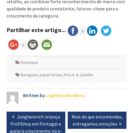
retalho, ao combinar forte reconhecimento de marca com
qualidade de produto consistente, fatores-chave para o
crescimento da categoria.
Partilhar este artigo...
0
0
Destaque
Navigator
,
papel tissue
,
Proctr & Gamble
Written by
Logística Moderna
Navegação
Previous
Jungheinrich relança
Next
Mais do que encomendas,
de
ProfiShop em Portugal e
post:
post:
entregamos emoções
artigos
acelera crescimento no e-