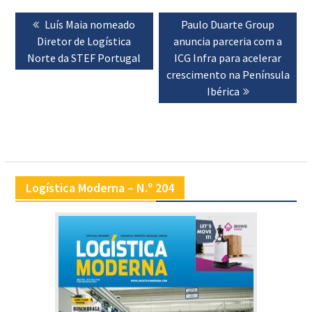
Navegação
Previous
Luís Maia nomeado
Next
Paulo Duarte Group
de
Diretor de Logística
post:
anuncia parceria com a
post:
artigos
Norte da STEF Portugal
ICG Infra para acelerar
crescimento na Península
Ibérica
Logística Moderna – N.º 204