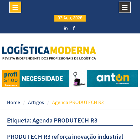
Skip
07 Ago, 2026
to
content
LinkedIN
facebook
Home
Artigos
Agenda PRODUTECH R3
Etiqueta: Agenda PRODUTECH R3
PRODUTECH R3 reforça inovação industrial