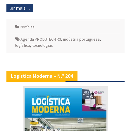
ler mais…
Notícias
Agenda PRODUTECH R3
,
indústria portuguesa
,
logística
,
tecnologias
Logística Moderna – N.º 204