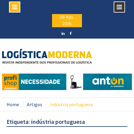
Skip
08 Ago,
2026
to
content
LinkedIN
facebook
Home
Artigos
indústria portuguesa
Etiqueta: indústria portuguesa