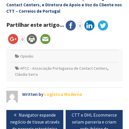
Contact Centers, e Diretora de Apoio e Voz do Cliente nos
CTT – Correios de Portugal
Partilhar este artigo...
0
0
Opinião
APCC - Associação Portuguesa de Contact Centers
,
Cláudia Serra
Written by
Logística Moderna
Navegação
Previous
Navigator expande
Next
CTT e DHL Ecommerce
de
negócio de tissue através
post:
post:
selam parceria e criam
artigos
de parceria estratégica
rede ibérica de