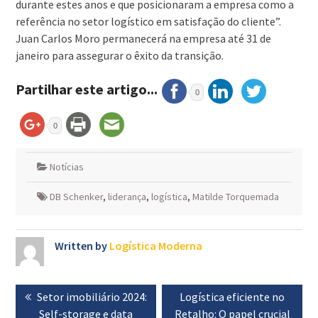
durante estes anos e que posicionaram a empresa como a
referência no setor logístico em satisfação do cliente”.
Juan Carlos Moro permanecerá na empresa até 31 de
janeiro para assegurar o êxito da transição.
Partilhar este artigo...
0
0
Notícias
DB Schenker
,
liderança
,
logística
,
Matilde Torquemada
Written by
Logística Moderna
Navegação
Previous
Setor imobiliário 2024:
Next
Logística eficiente no
de
post:
Self-storage e data
Retalho: O papel crucial
post: