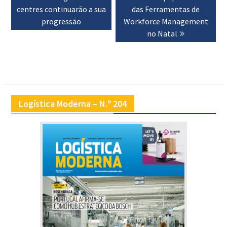
artigos
centres continuarão a sua
das Ferramentas de
progressão
Workforce Management
no Natal
Logística Moderna – N.º 204