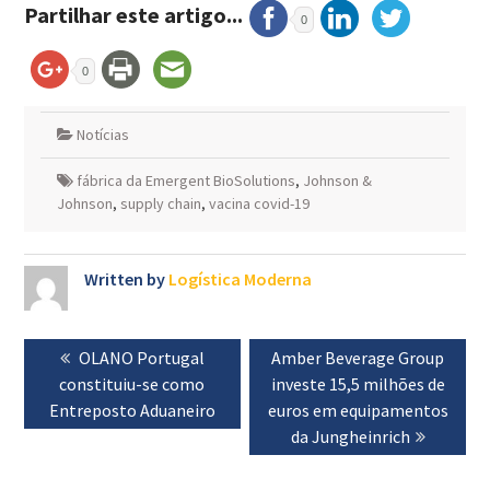
Partilhar este artigo...
0
0
Notícias
fábrica da Emergent BioSolutions
,
Johnson &
Johnson
,
supply chain
,
vacina covid-19
Written by
Logística Moderna
Navegação
Previous
OLANO Portugal
Next
Amber Beverage Group
de
constituiu-se como
post:
investe 15,5 milhões de
post:
artigos
Entreposto Aduaneiro
euros em equipamentos
da Jungheinrich