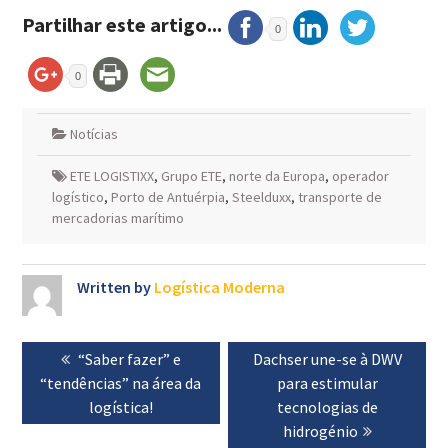
Partilhar este artigo...
0
0
Notícias
ETE LOGISTIXX
,
Grupo ETE
,
norte da Europa
,
operador
logístico
,
Porto de Antuérpia
,
Steelduxx
,
transporte de
mercadorias marítimo
Written by
Logística Moderna
Navegação
Previous
“Saber fazer” e
Next
Dachser une-se à DWV
de
“tendências” na área da
post:
post:
para estimular
artigos
logística!
tecnologias de
hidrogénio