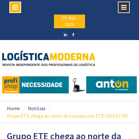
Skip
09 Ago,
2026
to
content
LinkedIN
facebook
Home
Notícias
Grupo ETE chega ao norte da Europa com ETE LOGISTIXX
Grupo ETE chega ao norte da